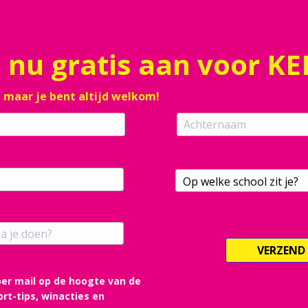
 nu gratis aan voor KEI
, maar je bent altijd welkom!
Op welke school zit je?
VERZEND
g per mail op de hoogte van de
rt-tips, winacties en